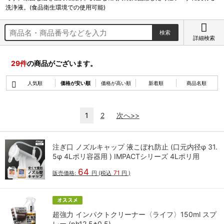
洗浄液。(食品衛生環境での使用可能)
詳細検索
29
件
の商品がございます。
人気順
価格が安い順
価格が高い順
新着順
商品名順
1
2
次へ>>
注ぎ口 ノズルキャップ 液こぼれ防止 (口元内径φ 31.
5φ 4Lポリ容器用 ) IMPACTシリーズ 4Lポリ用
64
71
販売価格:
円
(税込
円
)
超強力 インパクトクリーナー〈ライフ〉150ml スプ
レー (ph12.5±0.5)