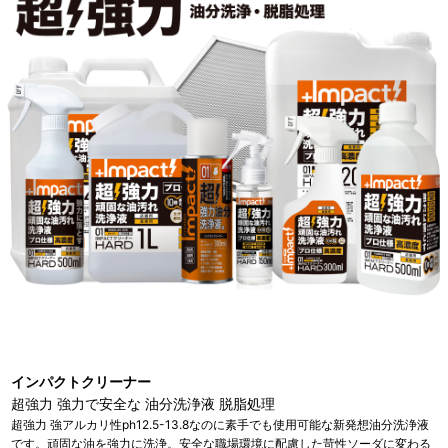
インパクトクリーナー
超強力 強力で安全な 油分洗浄液 脱脂処理
超強力 強アルカリ性ph12.5-13.8なのに素手でも使用可能な新発想油分洗浄液
です。頑固な油を強力に洗浄。安全な職場環境に配慮した苛性ソーダに変わる