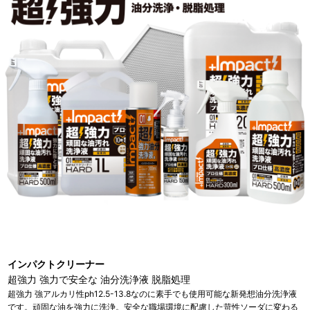
インパクトクリーナー
超強力 強力で安全な 油分洗浄液 脱脂処理
超強力 強アルカリ性ph12.5-13.8なのに素手でも使用可能な新発想油分洗浄液
です。頑固な油を強力に洗浄。安全な職場環境に配慮した苛性ソーダに変わる