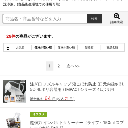
洗浄液。(食品衛生環境での使用可能)
詳細検索
29
件
の商品がございます。
人気順
価格が安い順
価格が高い順
新着順
商品名順
1
2
次へ>>
注ぎ口 ノズルキャップ 液こぼれ防止 (口元内径φ 31.
5φ 4Lポリ容器用 ) IMPACTシリーズ 4Lポリ用
64
71
販売価格:
円
(税込
円
)
超強力 インパクトクリーナー〈ライフ〉150ml スプ
レー (ph12.5±0.5)