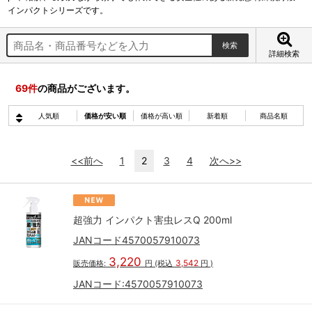
インパクトシリーズです。
詳細検索
69
件
の商品がございます。
人気順
価格が安い順
価格が高い順
新着順
商品名順
<<前へ
1
2
3
4
次へ>>
超強力 インパクト害虫レスQ 200ml
JANコード4570057910073
3,220
3,542
販売価格:
円
(税込
円
)
JANコード:
4570057910073